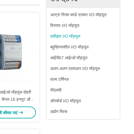
अल्ट्रा स्लिम कार्ड प्रकार I/O मॉड्यूल
विस्तार I/O मॉड्यूल
एकीकृत I/O मॉड्यूल
बहुक्रियाशील I/O मॉड्यूल
आईपी67 आई/ओ मॉड्यूल
अलग-अलग प्रावधान I/O मॉड्यूल
वाल्व टर्मिनल
पीएलसी
आई/ओ मॉड्यूल दोहरी
32 चैनल 16 इनपुट और
ऑनबोर्ड I/O मॉड्यूल
उटपुट
उद्योग स्विच
छी कीमत पाएं