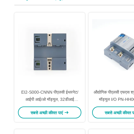
EI2-S000-CNNN पीएलसी ईथरनेट/
औद्योगिक पीएलसी एफएस श्र
आईपी आई/ओ मॉड्यूल, 32डीआई
मॉड्यूल I/O PN-H
द्विदिशात्मक इनपुट, रोएचएस प्रमाणित,
उत्पादकता में वृद्धि 
सबसे अच्छी कीमत पाएं
सबसे अच्छी कीमत प
औद्योगिक स्वचालन