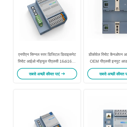
एनपीएन सिग्नल स्तर डिजिटल डिवाइसनेट
डीकोवेल रिमोट कैनओपन आ
रिमोट आईओ मॉड्यूल पीएलसी 16di16do
OEM पीएलसी इनपुट आउट
DN-HH00-C0NN
CA-HH00-C
सबसे अच्छी कीमत पाएं
सबसे अच्छी कीमत प