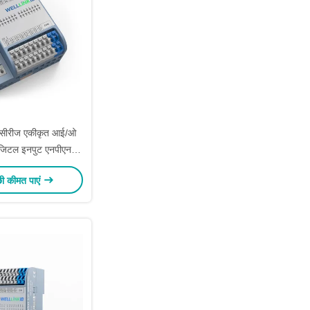
 सीरीज एकीकृत आई/ओ
िजिटल इनपुट एनपीएन
ीसी-लिंक के लिए
छी कीमत पाएं