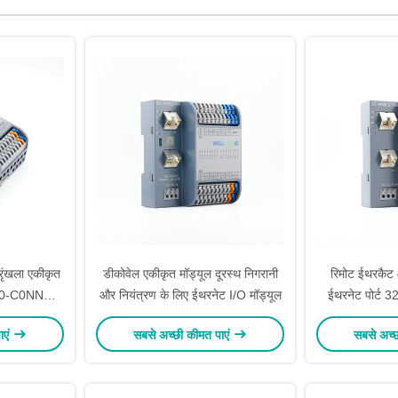
ृंखला एकीकृत
डीकोवेल एकीकृत मॉड्यूल दूरस्थ निगरानी
रिमोट ईथरकैट 
H00-C0NN
और नियंत्रण के लिए ईथरनेट I/O मॉड्यूल
ईथरनेट पोर्ट 
के लिए
आ
ाएं
सबसे अच्छी कीमत पाएं
सबसे अच्