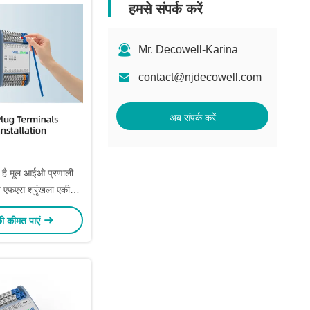
हमसे संपर्क करें
Mr. Decowell-Karina
contact@njdecowell.com
अब संपर्क करें
है मूल आईओ प्रणाली
 एफएस श्रृंखला एकीकृत
 सीए-8800-सी1एनएन
छी कीमत पाएं
आईओ