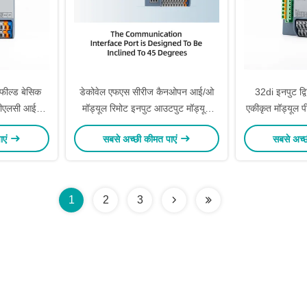
फील्ड बेसिक
डेकोवेल एफएस सीरीज कैनओपन आई/ओ
32di इनपुट द्
पीएलसी आईओ
मॉड्यूल रिमोट इनपुट आउटपुट मॉड्यूल
एकीकृत मॉड्यूल 
800-C2NN
RoHS CA-8800-C1NN
S0
ाएं
सबसे अच्छी कीमत पाएं
सबसे अच्
1
2
3