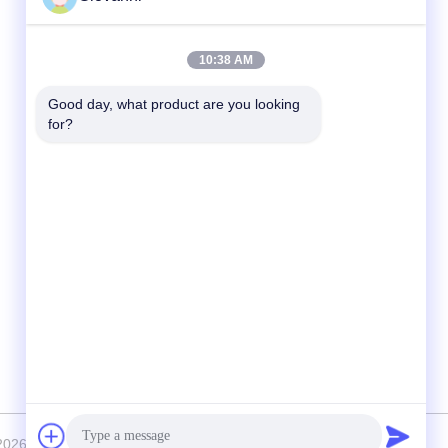
त्वरित संपर्क
10:38 AM
टेलीफोन
Good day, what product are you looking 
for?
+86-180-6120-9532
ईमेल
contact@njdecowell.com
पता
भवन 13, रुईचुआंग इंटेलिजेंट मैन्युफैक्चरिंग पार्क, नंबर 19
लैंक्सिन रोड, पुकोउ जिला, नानजिंग
 2024-2026 Nanjing Decowell Automation Co., Ltd. सभी अधिकार सुरक्षित हैं।