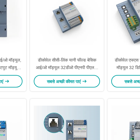
ई/ओ मॉड्यूल,
डीकोवेल सीसी-लिंक यानी फील्ड बेसिक
डीकोवेल एफएस
पुट मॉड्यूल
आई/ओ मॉड्यूल 32डीओ पीएनपी पीएलसी
मॉड्यूल 32 ड
1NN
सिस्टम के लिए CI-0S00-N1NN
पीएनपी स
ाएं
सबसे अच्छी कीमत पाएं
सबसे अच्