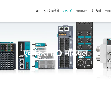
घर
हमारे बारे में
उत्पादों
समाधान
वीडियो
समा
एकीकृत I/O मॉड्यूल