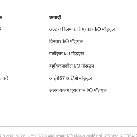
ंक
उत्पादों
ं
अल्ट्रा स्लिम कार्ड प्रकार I/O मॉड्यूल
विस्तार I/O मॉड्यूल
एकीकृत I/O मॉड्यूल
बहुक्रियाशील I/O मॉड्यूल
क करें
आईपी67 आई/ओ मॉड्यूल
अलग-अलग प्रावधान I/O मॉड्यूल
चीन अच्छी गुणवत्ता अल्ट्रा स्लिम कार्ड प्रकार I/O मॉड्यूल आपूर्तिकर्ता. कॉपीराइट ©