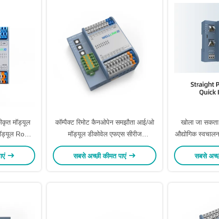
कृत मॉड्यूल
कॉम्पैक्ट रिमोट कैनओपेन समझौता आई/ओ
खोला जा सकता 
मॉड्यूल RoHS
मॉड्यूल डीकोवेल एफएस सीरीज
औद्योगिक स्वचालन
त
सीए-8800-सी2एनएन
आई/ओ मॉड्यूल
ाएं
सबसे अच्छी कीमत पाएं
सबसे अच्