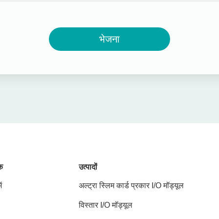
भेजना
ंक
उत्पादों
ं
अल्ट्रा स्लिम कार्ड प्रकार I/O मॉड्यूल
विस्तार I/O मॉड्यूल