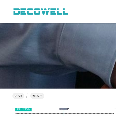
घर
समाधान