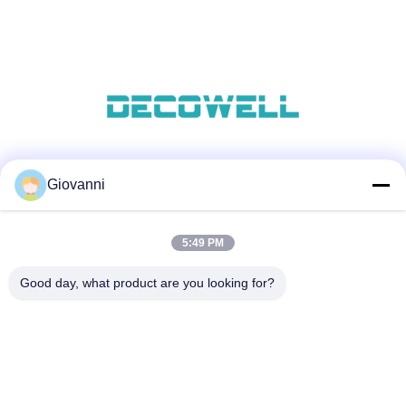
सोशल मीडिया
Giovanni
5:49 PM
त्वरित संपर्क
Good day, what product are you looking for?
टेलीफोन
+86-180-6120-9532
ईमेल
contact@njdecowell.com