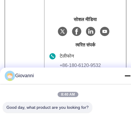
सोशल मीडिया
त्वरित संपर्क
टेलीफोन
+86-180-6120-9532
Giovanni
ईमेल
contact@njdecowell.com
8:40 AM
पता
भवन 13, रुईचुआंग इंटेलिजेंट मैन्युफैक्चरिंग
Good day, what product are you looking for?
पार्क, नंबर 19 लैंक्सिन रोड, पुकोउ जिला,
नानजिंग