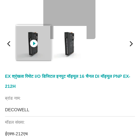
EX श्रृंखला रिमोट I/O डिजिटल इनपुट मॉड्यूल 16 चैनल DI मॉड्यूल PNP EX-
212H
ब्रांड नाम:
DECOWELL
मॉडल संख्या:
ईएक्स-212एच