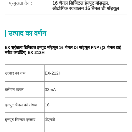
प्रमुखता देना:
16 चैनल डिजिटल इनपुट मॉड्यूल
, 
औद्योगिक स्वचालन 16 चैनल डी मॉड्यूल
उत्पाद का वर्णन
EX श्रृंखला डिजिटल इनपुट मॉड्यूल 16 चैनल DI मॉड्यूल PNP ((2-चैनल हाई-
स्पीड काउंटिंग) EX-212H
उत्पाद का नाम
EX-212H
वर्तमान खपत
33mA
इनपुट चैनल की संख्या
16
इनपुट सिग्नल प्रकार
पीएनपी