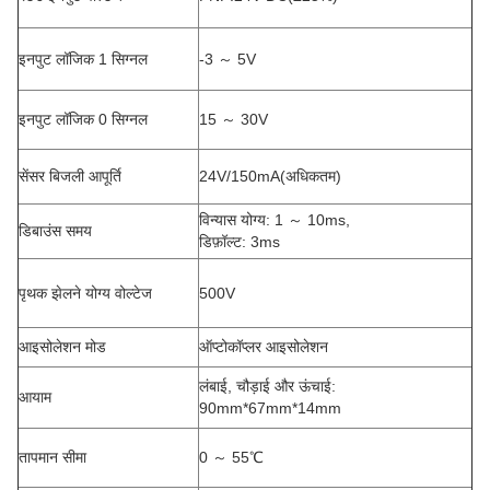
इनपुट लॉजिक 1 सिग्नल
-3 ～ 5V
इनपुट लॉजिक 0 सिग्नल
15 ～ 30V
सेंसर बिजली आपूर्ति
24V/150mA(अधिकतम)
विन्यास योग्य: 1 ～ 10ms,
डिबाउंस समय
डिफ़ॉल्ट: 3ms
पृथक झेलने योग्य वोल्टेज
500V
आइसोलेशन मोड
ऑप्टोकॉप्लर आइसोलेशन
लंबाई, चौड़ाई और ऊंचाई:
आयाम
90mm*67mm*14mm
तापमान सीमा
0 ～ 55℃