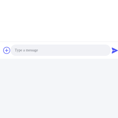
टैग:
विस्तार मॉड्यूल
डिजिटल इनपुट मॉड्यूल
पीएलसी विस्तार मॉड्यूल
संबंधित उत्पाद
Photo
Video Call
Audio Call