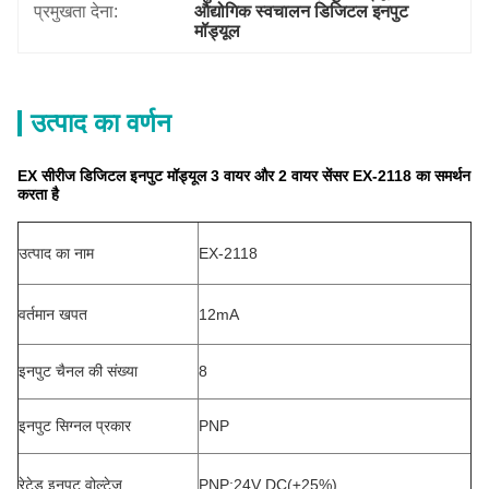
प्रमुखता देना:
औद्योगिक स्वचालन डिजिटल इनपुट 
मॉड्यूल
उत्पाद का वर्णन
EX सीरीज डिजिटल इनपुट मॉड्यूल 3 वायर और 2 वायर सेंसर EX-2118 का समर्थन
करता है
उत्पाद का नाम
EX-2118
वर्तमान खपत
12mA
इनपुट चैनल की संख्या
8
इनपुट सिग्नल प्रकार
PNP
रेटेड इनपुट वोल्टेज
PNP:24V DC(±25%)