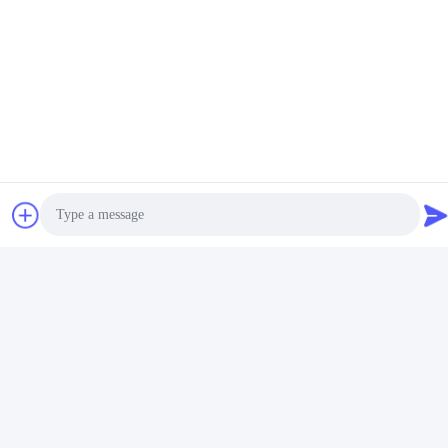
टैग:
विस्तार मॉड्यूल
डिजिटल इनपुट मॉड्यूल
पीएलसी विस्तार मॉड्यूल
संबंधित उत्पाद
Photo
Video Call
Audio Call