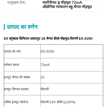
प्रमुखता देना:
मल्टीचैनल डू मॉड्यूल 72mA
, 
औद्योगिक स्वचालन बहु-चैनल मॉड्यूल
उत्पाद का वर्णन
EX श्रृंखला डिजिटल आउटपुट 16-चैनल डीओ मॉड्यूल,पीएनपी EX-310H
उत्पाद का नाम
EX-310H
वर्तमान खपत
72mA
इनपुट चैनल की संख्या
16
इनपुट सिग्नल प्रकार
पीएनपी
नामित इनपुट वोल्टेज
पीएनपी:24V डीसी ((±25%)