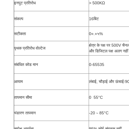
इनपुट प्रतिरोध
> 500KΩ
संकल्प
16बिट
सटीकता
0०.०५%
क्षेत्र के पक्ष पर 500V चैनल
पृथक प्रतिरोध वोल्टेज
और डिजिटल पक्ष अलग नहीं ह
संबंधित कोड मान
0-65535
आयाम
लंबाई, चौड़ाई और ऊंच
तापमान सीमा
0 ️ 55°C
भंडारण तापमान
-20 ∼ 85°C
सापेक्ष आर्द्रता
95% कोई संघनक नहीं