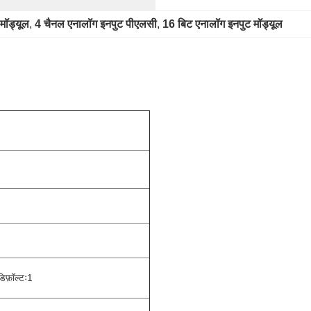
 मॉड्यूल
, 
4 चैनल एनालॉग इनपुट पीएलसी
, 
16 बिट एनालॉग इनपुट मॉड्यूल
डिफ़ॉल्टः1