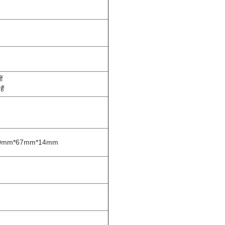
ों
ैं
ाईः90mm*67mm*14mm