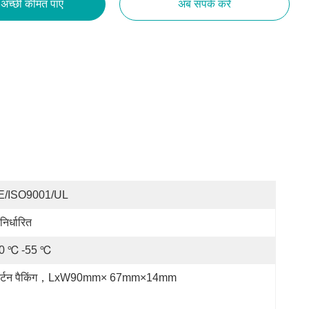
अच्छी कीमत पाएं
अब संपर्क करें
E/ISO9001/UL
निर्धारित
10 ℃ -55 ℃
ार्टन पैकिंग，LxW90mm× 67mm×14mm