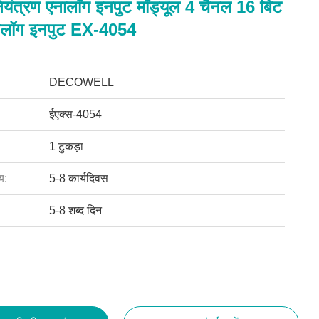
नियंत्रण एनालॉग इनपुट मॉड्यूल 4 चैनल 16 बिट
नालॉग इनपुट EX-4054
DECOWELL
ईएक्स-4054
1 टुकड़ा
य:
5-8 कार्यदिवस
5-8 शब्द दिन