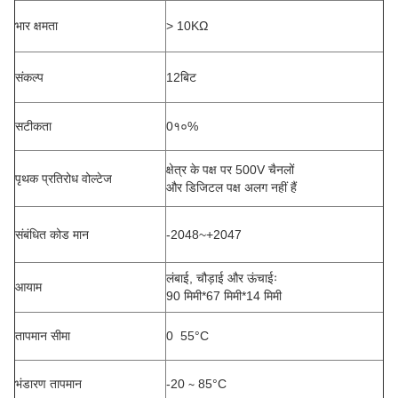
भार क्षमता
> 10KΩ
संकल्प
12बिट
सटीकता
0१०%
क्षेत्र के पक्ष पर 500V चैनलों
पृथक प्रतिरोध वोल्टेज
और डिजिटल पक्ष अलग नहीं हैं
संबंधित कोड मान
-2048~+2047
लंबाई, चौड़ाई और ऊंचाईः
आयाम
90 मिमी*67 मिमी*14 मिमी
तापमान सीमा
0 ️ 55°C
भंडारण तापमान
-20 ∼ 85°C