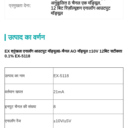
अनुकूलित 8 चैनल एक मॉड्यूल
, 
प्रमुखता देना:
12 बिट रिज़ॉल्यूशन एनालॉग आउटपुट 
मॉड्यूल
उत्पाद का वर्णन
EX श्रृंखला एनालॉग आउटपुट मॉड्यूल8-चैनल AO मॉड्यूल ±10V 12बिट सटीकता
0.1% EX-5118
उत्पाद का नाम
EX-5118
वर्तमान खपत
21mA
इनपुट चैनल की संख्या
8
एनालॉग रेंज
±10V/±5V