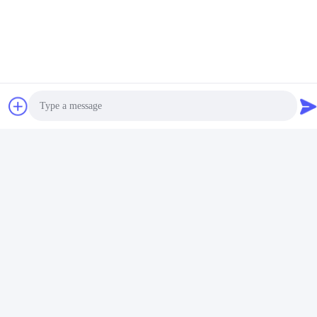
पीएलसी विस्तार मॉड्यूल
संबंधित उत्पाद
Photo
Video Call
Audio Call
उच्च गति एनालॉग इनपुट आउटपुट
IP20 एनालॉग IO मॉड्यूल 4 चैनल
मॉड्यूल 8 चैनल 12 बिट वर्तमान
12 बिट वोल्टेज एनालॉग आउटपुट