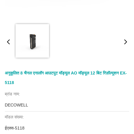
अनुकूलित 8 चैनल एनालॉग आउटपुट मॉड्यूल AO मॉड्यूल 12 बिट रिज़ॉल्यूशन EX-
5118
ब्रांड नाम:
DECOWELL
मॉडल संख्या:
ईएक्स-5118