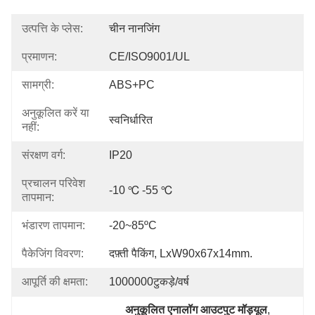
उत्पत्ति के प्लेस:
चीन नानजिंग
प्रमाणन:
CE/ISO9001/UL
सामग्री:
ABS+PC
अनुकूलित करें या
स्वनिर्धारित
नहीं:
संरक्षण वर्ग:
IP20
प्रचालन परिवेश
-10 ℃ -55 ℃
तापमान:
भंडारण तापमान:
-20~85ºC
पैकेजिंग विवरण:
दफ़्ती पैकिंग, LxW90x67x14mm.
आपूर्ति की क्षमता:
1000000टुकड़े/वर्ष
अनुकूलित एनालॉग आउटपुट मॉड्यूल
, 