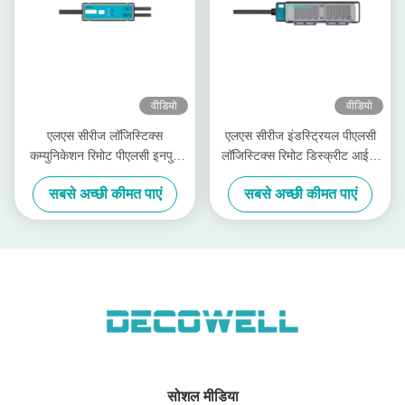
वीडियो
वीडियो
एलएस सीरीज लॉजिस्टिक्स
एलएस सीरीज इंडस्ट्रियल पीएलसी
कम्युनिकेशन रिमोट पीएलसी इनपुट
लॉजिस्टिक्स रिमोट डिस्क्रीट आईओ
आउटपुट मॉड्यूल
मॉड्यूल एलएस-4डीआई4डीओ-
सबसे अच्छी कीमत पाएं
सबसे अच्छी कीमत पाएं
एलएस-1डीआई1डीओ-पी1टीएस
पी2एफएस
सोशल मीडिया