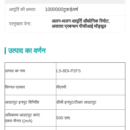
आपूर्ति की क्षमता:
1000000टुकड़े/वर्ष
अलग-थलग आपूर्ति औद्योगिक रिमोट
, 
प्रमुखता देना:
असतत प्रबन्धन पीसीआई मॉड्यूल
उत्पाद का वर्णन
उत्पाद का नाम
LS-8DI-P2FS
सिग्नल प्रकार
पीएनपी
आउटपुट इनपुट विनिर्देश
डीसी इनपुट/टीआर आउटपुट
अधिकतम आउटपुट करंट
500 एमए
एकल चैनल ((mA)