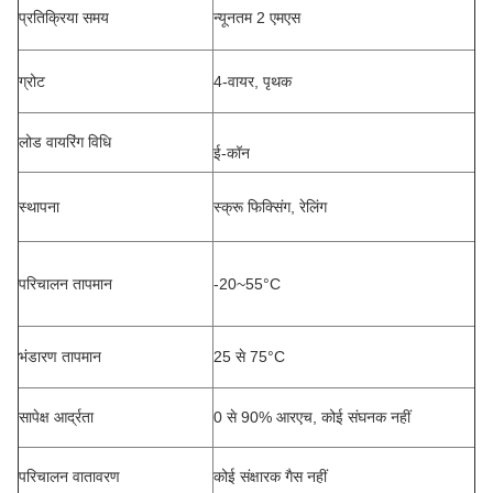
प्रतिक्रिया समय
न्यूनतम 2 एमएस
ग्रोट
4-वायर, पृथक
लोड वायरिंग विधि
ई-कॉन
स्थापना
स्क्रू फिक्सिंग, रेलिंग
परिचालन तापमान
-20~55°C
भंडारण तापमान
25 से 75°C
सापेक्ष आर्द्रता
0 से 90% आरएच, कोई संघनक नहीं
परिचालन वातावरण
कोई संक्षारक गैस नहीं