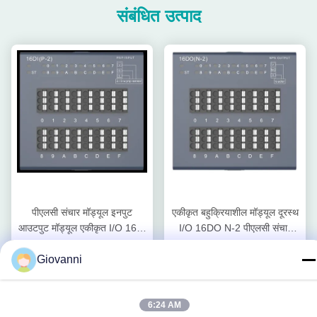
संबंधित उत्पाद
पीएलसी संचार मॉड्यूल इनपुट
एकीकृत बहुक्रियाशील मॉड्यूल दूरस्थ
आउटपुट मॉड्यूल एकीकृत I/O 16DI
I/O 16DO N-2 पीएलसी संचार
P-2 अनुकूलन
मॉड्यूल
सबसे अच्छी कीमत पाएं
सबसे अच्छी कीमत पाएं
Giovanni
6:24 AM