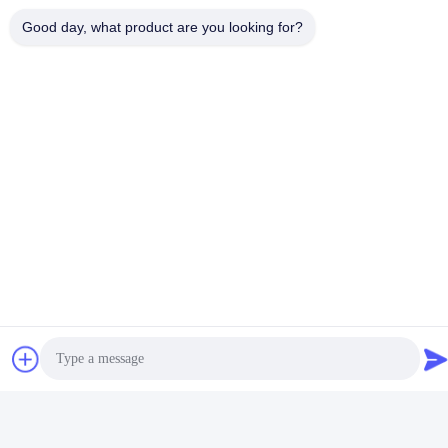
Good day, what product are you looking for?
सोशल मीडिया
त्वरित संपर्क
टेलीफोन
+86-180-6120-9532
ईमेल
contact@njdecowell.com
पता
भवन 13, रुईचुआंग इंटेलिजेंट मैन्युफैक्चरिंग पार्क, नंबर 19 लैंक्सिन रोड, पुकोउ
जिला, नानजिंग