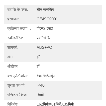
उत्पत्ति के प्लेस:
चीन नानजिंग
प्रमाणन:
CE/ISO9001
प्रतिरूप संख्या।:
पीएन2-एस2
स्वनिर्धारित:
स्वनिर्धारित
सामग्री:
ABS+PC
ओम:
हाँ
ओडीएम:
हाँ
बस प्रोटोकॉल:
ईथरनेट/आईपी
सुरक्षा का वर्ग:
IP40
परिवहन पैकेज:
डिब्बों
विनिर्देश:
162मिमीX61मिमीX35मिमी