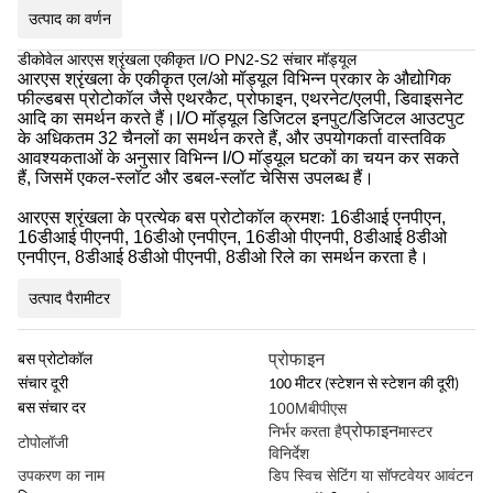
उत्पाद का वर्णन
डीकोवेल आरएस श्रृंखला एकीकृत I/O PN2-S2 संचार मॉड्यूल
आरएस श्रृंखला के एकीकृत एल/ओ मॉड्यूल विभिन्न प्रकार के औद्योगिक
फील्डबस प्रोटोकॉल जैसे एथरकैट, प्रोफाइन, एथरनेट/एलपी, डिवाइसनेट
आदि का समर्थन करते हैं।I/O मॉड्यूल डिजिटल इनपुट/डिजिटल आउटपुट
के अधिकतम 32 चैनलों का समर्थन करते हैं, और उपयोगकर्ता वास्तविक
आवश्यकताओं के अनुसार विभिन्न I/O मॉड्यूल घटकों का चयन कर सकते
हैं, जिसमें एकल-स्लॉट और डबल-स्लॉट चेसिस उपलब्ध हैं।
आरएस श्रृंखला के प्रत्येक बस प्रोटोकॉल क्रमशः 16डीआई एनपीएन,
16डीआई पीएनपी, 16डीओ एनपीएन, 16डीओ पीएनपी, 8डीआई 8डीओ
एनपीएन, 8डीआई 8डीओ पीएनपी, 8डीओ रिले का समर्थन करता है।
उत्पाद पैरामीटर
प्रोफाइन
बस प्रोटोकॉल
संचार दूरी
100 मीटर (स्टेशन से स्टेशन की दूरी)
1
00M
बीपीएस
बस संचार दर
प्रोफाइन
निर्भर करता है
मास्टर
टोपोलॉजी
विनिर्देश
उपकरण का नाम
डिप स्विच सेटिंग या सॉफ्टवेयर आवंटन