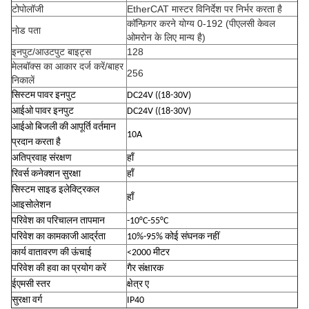
टोपोलॉजी
EtherCAT मास्टर विनिर्देश पर निर्भर करता है
कॉन्फ़िगर करने योग्य 0-192 (पीएलसी केवल
नोड पता
ओमरोन के लिए मान्य है)
इनपुट/आउटपुट बाइट्स
128
मेलबॉक्स का आकार दर्ज करें/बाहर
256
निकालें
सिस्टम पावर इनपुट
DC24V ((18-30V)
आईओ पावर इनपुट
DC24V ((18-30V)
आईओ बिजली की आपूर्ति वर्तमान
10A
प्रदान करता है
अतिप्रवाह संरक्षण
हाँ
रिवर्स कनेक्शन सुरक्षा
हाँ
सिस्टम साइड इलेक्ट्रिकल
हाँ
आइसोलेशन
परिवेश का परिचालन तापमान
-10°C-55°C
परिवेश का कामकाजी आर्द्रता
10%-95% कोई संघनक नहीं
कार्य वातावरण की ऊंचाई
<2000 मीटर
परिवेश की हवा का प्रयोग करें
गैर संक्षारक
ईएमसी स्तर
क्षेत्र ए
सुरक्षा वर्ग
IP40