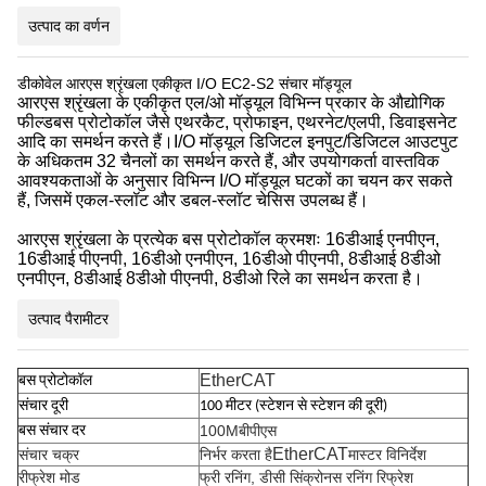
उत्पाद का वर्णन
डीकोवेल आरएस श्रृंखला एकीकृत I/O EC2-S2 संचार मॉड्यूल
आरएस श्रृंखला के एकीकृत एल/ओ मॉड्यूल विभिन्न प्रकार के औद्योगिक
फील्डबस प्रोटोकॉल जैसे एथरकैट, प्रोफाइन, एथरनेट/एलपी, डिवाइसनेट
आदि का समर्थन करते हैं।I/O मॉड्यूल डिजिटल इनपुट/डिजिटल आउटपुट
के अधिकतम 32 चैनलों का समर्थन करते हैं, और उपयोगकर्ता वास्तविक
आवश्यकताओं के अनुसार विभिन्न I/O मॉड्यूल घटकों का चयन कर सकते
हैं, जिसमें एकल-स्लॉट और डबल-स्लॉट चेसिस उपलब्ध हैं।
आरएस श्रृंखला के प्रत्येक बस प्रोटोकॉल क्रमशः 16डीआई एनपीएन,
16डीआई पीएनपी, 16डीओ एनपीएन, 16डीओ पीएनपी, 8डीआई 8डीओ
एनपीएन, 8डीआई 8डीओ पीएनपी, 8डीओ रिले का समर्थन करता है।
उत्पाद पैरामीटर
EtherCAT
बस प्रोटोकॉल
संचार दूरी
100 मीटर (स्टेशन से स्टेशन की दूरी)
1
00M
बीपीएस
बस संचार दर
EtherCAT
संचार चक्र
निर्भर करता है
मास्टर विनिर्देश
रीफ्रेश मोड
फ्री रनिंग, डीसी सिंक्रोनस रनिंग रिफ्रेश