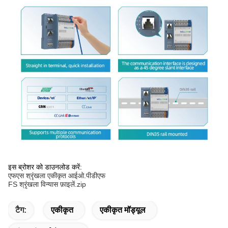
इस ब्रोशर को डाउनलोड करें:
एफएस श्रृंखला एकीकृत आईओ.पीडीएफ
FS श्रृंखला विन्यास फ़ाइलें.zip
टैग:
एकीकृत
एकीकृत मॉड्यूल