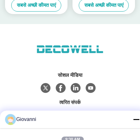
सबसे अच्छी कीमत पाएं
सबसे अच्छी कीमत पाएं
रोएचएस प्रमाणित, औद्योगिक
स्वचालन
सोशल मीडिया
त्वरित संपर्क
टेलीफोन
Giovanni
+86-180-6120-9532
ईमेल
9:30 AM