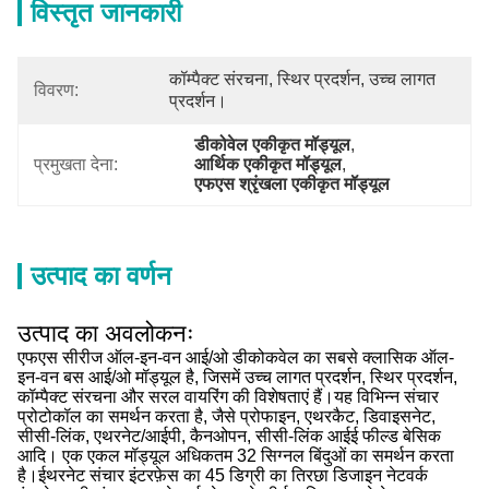
विस्तृत जानकारी
कॉम्पैक्ट संरचना, स्थिर प्रदर्शन, उच्च लागत 
विवरण:
प्रदर्शन।
डीकोवेल एकीकृत मॉड्यूल
, 
प्रमुखता देना:
आर्थिक एकीकृत मॉड्यूल
, 
एफएस श्रृंखला एकीकृत मॉड्यूल
उत्पाद का वर्णन
उत्पाद का अवलोकनः
एफएस सीरीज ऑल-इन-वन आई/ओ डीकोकवेल का सबसे क्लासिक ऑल-
इन-वन बस आई/ओ मॉड्यूल है, जिसमें उच्च लागत प्रदर्शन, स्थिर प्रदर्शन,
कॉम्पैक्ट संरचना और सरल वायरिंग की विशेषताएं हैं।यह विभिन्न संचार
प्रोटोकॉल का समर्थन करता है, जैसे प्रोफाइन, एथरकैट, डिवाइसनेट,
सीसी-लिंक, एथरनेट/आईपी, कैनओपन, सीसी-लिंक आईई फील्ड बेसिक
आदि। एक एकल मॉड्यूल अधिकतम 32 सिग्नल बिंदुओं का समर्थन करता
है।ईथरनेट संचार इंटरफ़ेस का 45 डिग्री का तिरछा डिजाइन नेटवर्क