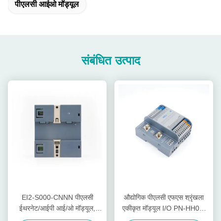
पीएलसी आईओ मॉड्यूल
संबंधित उत्पाद
EI2-S000-CNNN पीएलसी
औद्योगिक पीएलसी एफएस श्रृंखला
ईथरनेट/आईपी आई/ओ मॉड्यूल,
एकीकृत मॉड्यूल I/O PN-HH00-
32डीआई द्विदिशात्मक इनपुट,
C0NN उत्पादकता में वृद्धि के लिए