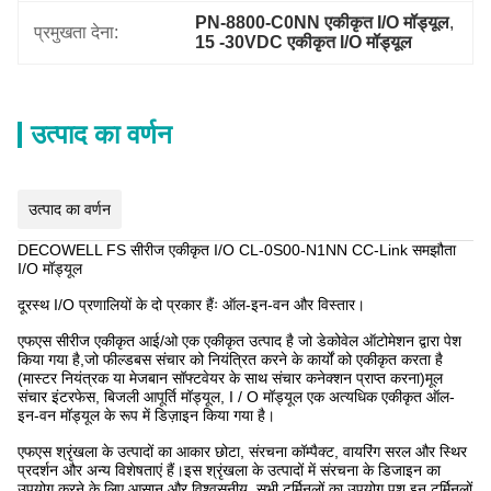
PN-8800-C0NN एकीकृत I/O मॉड्यूल
, 
प्रमुखता देना:
15 -30VDC एकीकृत I/O मॉड्यूल
उत्पाद का वर्णन
उत्पाद का वर्णन
DECOWELL FS सीरीज एकीकृत I/O CL-0S00-N1NN CC-Link समझौता
I/O मॉड्यूल
दूरस्थ I/O प्रणालियों के दो प्रकार हैंः ऑल-इन-वन और विस्तार।
एफएस सीरीज एकीकृत आई/ओ एक एकीकृत उत्पाद है जो डेकोवेल ऑटोमेशन द्वारा पेश
किया गया है,जो फील्डबस संचार को नियंत्रित करने के कार्यों को एकीकृत करता है
(मास्टर नियंत्रक या मेजबान सॉफ्टवेयर के साथ संचार कनेक्शन प्राप्त करना)मूल
संचार इंटरफेस, बिजली आपूर्ति मॉड्यूल, I / O मॉड्यूल एक अत्यधिक एकीकृत ऑल-
इन-वन मॉड्यूल के रूप में डिज़ाइन किया गया है।
एफएस श्रृंखला के उत्पादों का आकार छोटा, संरचना कॉम्पैक्ट, वायरिंग सरल और स्थिर
प्रदर्शन और अन्य विशेषताएं हैं।इस श्रृंखला के उत्पादों में संरचना के डिजाइन का
उपयोग करने के लिए आसान और विश्वसनीय, सभी टर्मिनलों का उपयोग पुश इन टर्मिनलों