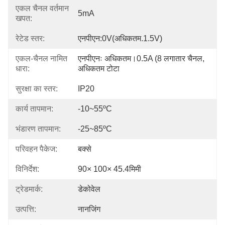
एकल चैनल वर्तमान
5mA
खपत:
रेटेड स्तर:
एनपीएन:0V(अधिकतम.1.5V)
एकल-चैनल नामित
एनपीएनः अधिकतम।0.5A (8 लगातार चैनल, 
धारा:
अधिकतम टोटा
सुरक्षा का स्तर:
IP20
कार्य तापमान:
-10~55ºC
भंडारण तापमान:
-25~85ºC
परिवहन पैकेज:
बक्से
विनिर्देश:
90× 100× 45.4मिमी
ट्रेडमार्क:
डेकोवेल
उत्पत्ति:
नानजिंग