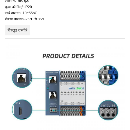
सामान्य मापदंड
सुरक्षा की डिग्रीःIP20
कार्य तापमानः-10~55oC
भंडारण तापमानः-25°C से 85°C
विस्तृत तस्वीरें