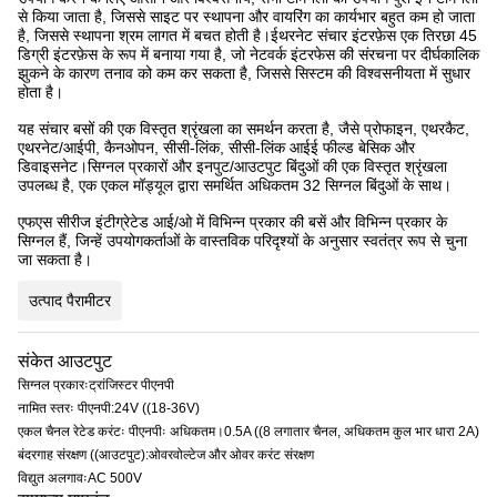
से किया जाता है, जिससे साइट पर स्थापना और वायरिंग का कार्यभार बहुत कम हो जाता
है, जिससे स्थापना श्रम लागत में बचत होती है।ईथरनेट संचार इंटरफ़ेस एक तिरछा 45
डिग्री इंटरफ़ेस के रूप में बनाया गया है, जो नेटवर्क इंटरफेस की संरचना पर दीर्घकालिक
झुकने के कारण तनाव को कम कर सकता है, जिससे सिस्टम की विश्वसनीयता में सुधार
होता है।
यह संचार बसों की एक विस्तृत श्रृंखला का समर्थन करता है, जैसे प्रोफाइन, एथरकैट,
एथरनेट/आईपी, कैनओपन, सीसी-लिंक, सीसी-लिंक आईई फील्ड बेसिक और
डिवाइसनेट।सिग्नल प्रकारों और इनपुट/आउटपुट बिंदुओं की एक विस्तृत श्रृंखला
उपलब्ध है, एक एकल मॉड्यूल द्वारा समर्थित अधिकतम 32 सिग्नल बिंदुओं के साथ।
एफएस सीरीज इंटीग्रेटेड आई/ओ में विभिन्न प्रकार की बसें और विभिन्न प्रकार के
सिग्नल हैं, जिन्हें उपयोगकर्ताओं के वास्तविक परिदृश्यों के अनुसार स्वतंत्र रूप से चुना
जा सकता है।
उत्पाद पैरामीटर
संकेत आउटपुट
सिग्नल प्रकारःट्रांजिस्टर पीएनपी
नामित स्तरः पीएनपी:24V ((18-36V)
एकल चैनल रेटेड करंटः पीएनपीः अधिकतम।0.5A ((8 लगातार चैनल, अधिकतम कुल भार धारा 2A)
बंदरगाह संरक्षण ((आउटपुट):ओवरवोल्टेज और ओवर करंट संरक्षण
विद्युत अलगावःAC 500V