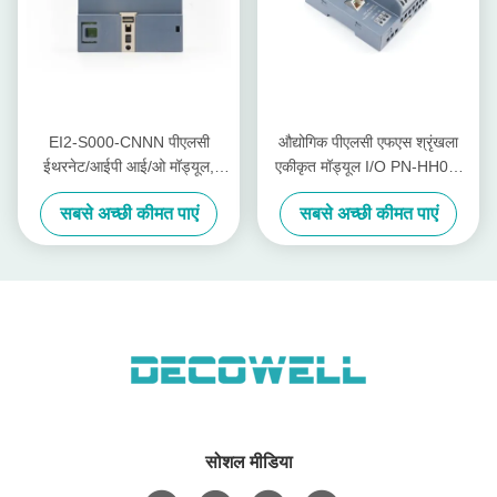
EI2-S000-CNNN पीएलसी
औद्योगिक पीएलसी एफएस श्रृंखला
ईथरनेट/आईपी आई/ओ मॉड्यूल,
एकीकृत मॉड्यूल I/O PN-HH00-
32डीआई द्विदिशात्मक इनपुट,
C0NN उत्पादकता में वृद्धि के लिए
सबसे अच्छी कीमत पाएं
सबसे अच्छी कीमत पाएं
रोएचएस प्रमाणित, औद्योगिक
स्वचालन
सोशल मीडिया