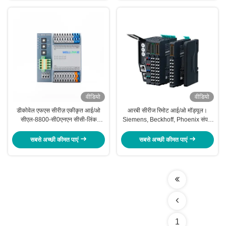
वीडियो
वीडियो
डीकोवेल एफएस सीरीज़ एकीकृत आई/ओ
आरबी सीरीज रिमोट आई/ओ मॉड्यूल।
सीएल-8800-सी0एनएन सीसी-लिंक
Siemens, Beckhoff, Phoenix संपर्क
समझौता आई/ओ मॉड्यूल OEM के लिए
और Schneider पीएलसी के साथ संगत
सबसे अच्छी कीमत पाएं
सबसे अच्छी कीमत पाएं
1