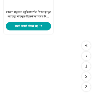
आरएस श्रृंखला बहुक्रियाशील रिमोट इनपुट
आउटपुट मॉड्यूल पीएलसी वायरलेस रिमोट
Io
सबसे अच्छी कीमत पाएं
1
2
3