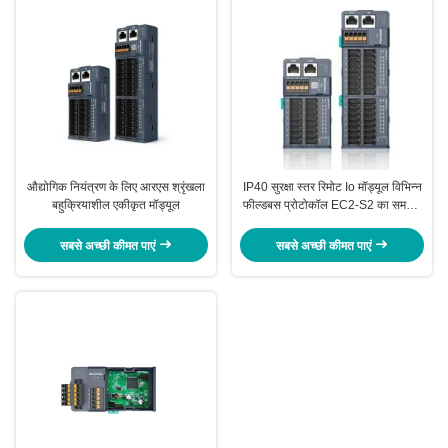
औद्योगिक नियंत्रण के लिए आरएस श्रृंखला
IP40 सुरक्षा स्तर रिमोट Io मॉड्यूल विभिन्न
बहुक्रियाशील एकीकृत मॉड्यूल
फील्डबस प्रोटोकॉल EC2-S2 का समर्थन
करते हैं
सबसे अच्छी कीमत पाएं
सबसे अच्छी कीमत पाएं