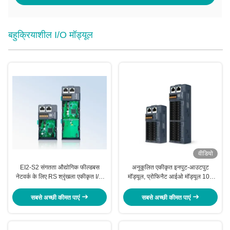
बहुक्रियाशील I/O मॉड्यूल
वीडियो
EI2-S2 संगतता औद्योगिक फील्डबस
अनुकूलित एकीकृत इनपुट-आउटपुट
नेटवर्क के लिए RS श्रृंखला एकीकृत I/O
मॉड्यूल, प्रोफिनैट आईओ मॉड्यूल 100
मॉड्यूल
एमबीपीएस आरएस श्रृंखला
सबसे अच्छी कीमत पाएं
सबसे अच्छी कीमत पाएं