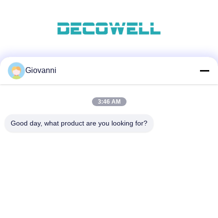
सोशल मीडिया
Giovanni
3:46 AM
त्वरित संपर्क
Good day, what product are you looking for?
टेलीफोन
+86-180-6120-9532
ईमेल
contact@njdecowell.com
पता
भवन 13, रुईचुआंग इंटेलिजेंट मैन्युफैक्चरिंग पार्क, नंबर 19 लैंक्सिन रोड, पुकोउ
जिला, नानजिंग