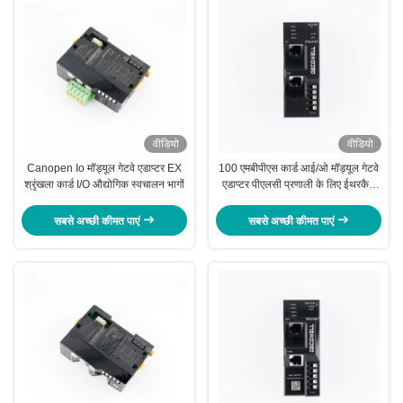
वीडियो
वीडियो
Canopen Io मॉड्यूल गेटवे एडाप्टर EX
100 एमबीपीएस कार्ड आई/ओ मॉड्यूल गेटवे
श्रृंखला कार्ड I/O औद्योगिक स्वचालन भागों
एडाप्टर पीएलसी प्रणाली के लिए ईथरकैट
आईओ मॉड्यूल
सबसे अच्छी कीमत पाएं
सबसे अच्छी कीमत पाएं