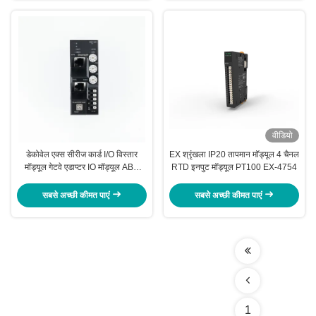
वीडियो
डेकोवेल एक्स सीरीज कार्ड I/O विस्तार
EX श्रृंखला IP20 तापमान मॉड्यूल 4 चैनल
मॉड्यूल गेटवे एडाप्टर IO मॉड्यूल ABS
RTD इनपुट मॉड्यूल PT100 EX-4754
पीसी सामग्री
सबसे अच्छी कीमत पाएं
सबसे अच्छी कीमत पाएं
1