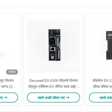
वीडियो
ुट विस्तार
Decowell EX-0100 पीएलसी विस्तार
डीकोवेल EX-1
यूल NPN (2W-
मॉड्यूल प्रीमियम EX सीरीज कार्ड आई/ओ
फील्ड बेसिक एड
18
औद्योगिक स्वचालन के लिए IP20 सुरक्षा के
स्वचालन के लि
ाएं
सबसे अच्छी कीमत पाएं
सबसे अच्
साथ
विस्