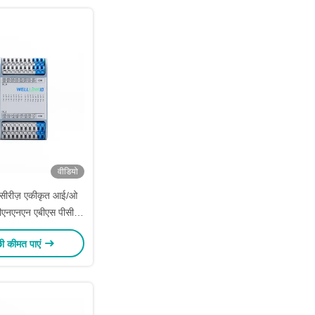
वीडियो
सीरीज़ एकीकृत आई/ओ
एनएनएन एबीएस पीसी
ाथ कैनओपन मॉड्यूल
छी कीमत पाएं