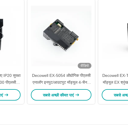
वीडियो
ए IP20 सुरक्षा
Decowell EX-5054 औद्योगिक पीएलसी
Decowell EX-T
100 पीएलसी
एनालॉग इनपुट/आउटपुट मॉड्यूल 4-चैनल
मॉड्यूल EX श्रृं
ला कार्ड I/O
16-बिट समाधान विश्वसनीय स्वचालन के
औद्योगिक स्वचाल
ाएं
सबसे अच्छी कीमत पाएं
सबसे अच्
लिए