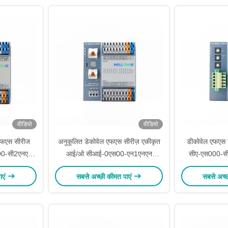
वीडियो
वीडियो
एफएस सीरीज
अनुकूलित डेकोवेल एफएस सीरीज़ एकीकृत
डीकोवेल एफएस 
00-सी2एनएन
आई/ओ सीआई-0एस00-एन1एनएन
सीए-एस000-सी
ओ मॉड्यूल
कैनओपन समझौता आई/ओ मॉड्यूल
सामग्री के स
ाएं
सबसे अच्छी कीमत पाएं
सबसे अच्