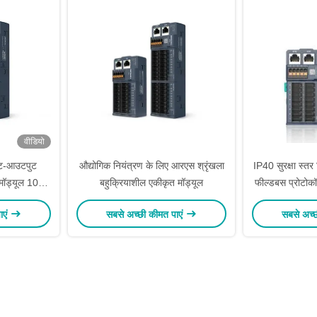
वीडियो
ुट-आउटपुट
औद्योगिक नियंत्रण के लिए आरएस श्रृंखला
IP40 सुरक्षा स्तर 
मॉड्यूल 100
बहुक्रियाशील एकीकृत मॉड्यूल
फील्डबस प्रोटो
रृंखला
ाएं
सबसे अच्छी कीमत पाएं
सबसे अच्