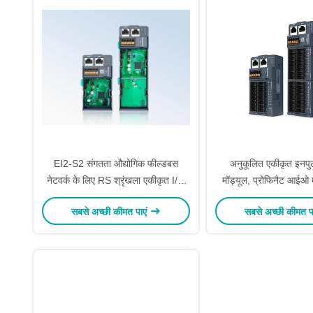
EI2-S2 संगतता औद्योगिक फील्डबस
अनुकूलित एकीकृत इनप
नेटवर्क के लिए RS श्रृंखला एकीकृत I/O
मॉड्यूल, प्रोफिनैट आईओ 
मॉड्यूल
एमबीपीएस आरएस श्
सबसे अच्छी कीमत पाएं
सबसे अच्छी कीमत प