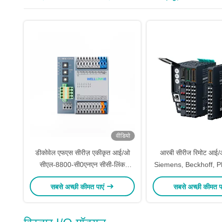
वीडियो
डीकोवेल एफएस सीरीज़ एकीकृत आई/ओ
आरबी सीरीज रिमोट आई/
सीएल-8800-सी0एनएन सीसी-लिंक
Siemens, Beckhoff, Ph
समझौता आई/ओ मॉड्यूल OEM के लिए
और Schneider पीएलसी 
सबसे अच्छी कीमत पाएं
सबसे अच्छी कीमत प