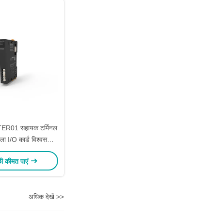
ER01 सहायक टर्मिनल
खला I/O कार्ड विश्वसनीय
न और उन्नत कनेक्टिविटी
छी कीमत पाएं
के लिए
अधिक देखें >>