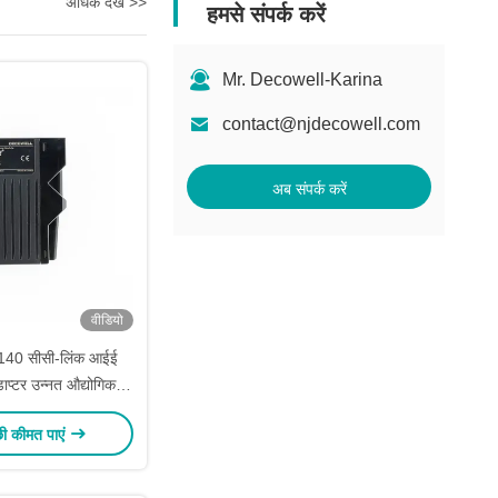
अधिक देखें >>
हमसे संपर्क करें
Mr. Decowell-Karina
contact@njdecowell.com
अब संपर्क करें
वीडियो
140 सीसी-लिंक आईई
ाप्टर उन्नत औद्योगिक
ए डिजिटल इनपुट I/O
छी कीमत पाएं
तार मॉड्यूल