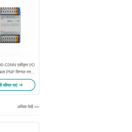
00-C0NN एकीकृत I/O
ृंखला PNP सिग्नल स्तर
NP 15 - 30VDC
छी कीमत पाएं
अधिक देखें >>