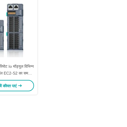
रिमोट Io मॉड्यूल विभिन्न
कॉल EC2-S2 का समर्थन
करते हैं
छी कीमत पाएं