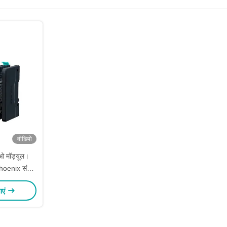
वीडियो
ओ मॉड्यूल।
oenix संपर्क
के साथ संगत
ाएं