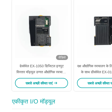
वीडियो
डेकोवेल EX-1050 डिजिटल इनपुट
दक्ष औद्योगिक स्वचालन के लि
विस्तार मॉड्यूल उन्नत औद्योगिक स्वचालन
के साथ डीकोवेल EX-0
समाधानों के लिए CANopen एडाप्टर
विस्तार मॉड्यूल EX श्रृंख
सबसे अच्छी कीमत पाएं
सबसे अच्छी कीमत प
एकीकृत I/O मॉड्यूल