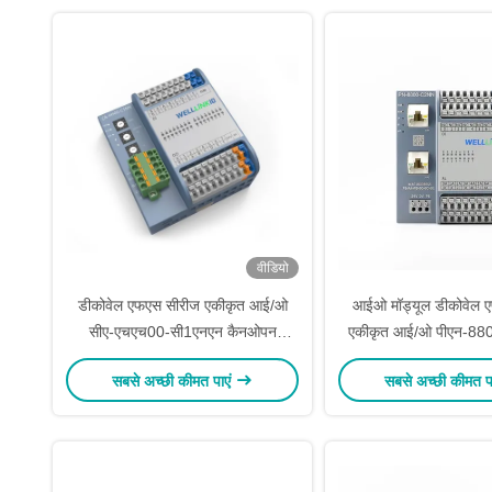
वीडियो
डीकोवेल एफएस सीरीज एकीकृत आई/ओ
आईओ मॉड्यूल डीकोवेल 
सीए-एचएच00-सी1एनएन कैनओपन
एकीकृत आई/ओ पीएन-88
समझौता आई/ओ मॉड्यूल और समाधान
प्रोफाइनट समझौता आई/
सबसे अच्छी कीमत पाएं
सबसे अच्छी कीमत प