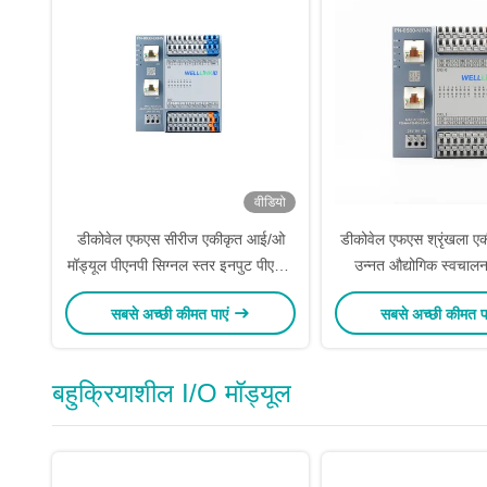
वीडियो
डीकोवेल एफएस सीरीज एकीकृत आई/ओ
डीकोवेल एफएस श्रृंखला एक
मॉड्यूल पीएनपी सिग्नल स्तर इनपुट पीएनपी
उन्नत औद्योगिक स्वचा
15 -30 वीडीसी पीएन-8800-सी0एनएन के
प्रणाली के लिए लागत प्र
सबसे अच्छी कीमत पाएं
सबसे अच्छी कीमत प
साथ
बहुक्रियाशील I/O मॉड्यूल