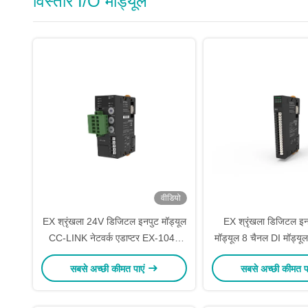
विस्तार I/O मॉड्यूल
वीडियो
EX श्रृंखला 24V डिजिटल इनपुट मॉड्यूल
EX श्रृंखला डिजिटल इनप
CC-LINK नेटवर्क एडाप्टर EX-1040
मॉड्यूल 8 चैनल DI मॉड्
IP20 सुरक्षा
3W) EX-20
सबसे अच्छी कीमत पाएं
सबसे अच्छी कीमत प