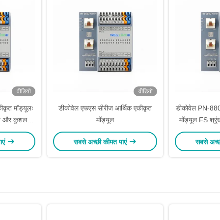
वीडियो
वीडियो
ीकृत मॉड्यूलः
डीकोवेल एफएस सीरीज आर्थिक एकीकृत
डीकोवेल PN-88
लन और कुशल
मॉड्यूल
मॉड्यूल FS श्र
भावी समाधान
इनपुट, P
ाएं
सबसे अच्छी कीमत पाएं
सबसे अच्